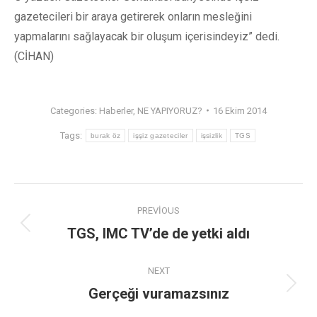
gazetecileri bir araya getirerek onların mesleğini
yapmalarını sağlayacak bir oluşum içerisindeyiz” dedi.
(CİHAN)
Categories:
Haberler
,
NE YAPIYORUZ?
16 Ekim 2014
Tags:
burak öz
işşiz gazeteciler
işsizlik
TGS
PREVIOUS
TGS, IMC TV’de de yetki aldı
NEXT
Gerçeği vuramazsınız