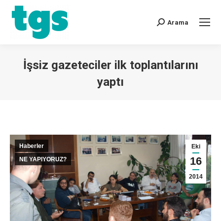
Arama
İşsiz gazeteciler ilk toplantılarını
yaptı
You are here:
Haberler
Eki
16
NE YAPIYORUZ?
2014