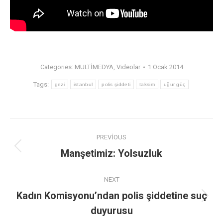
Categories:
MULTİMEDYA
,
Videolar
1 Ocak 2014
Tags:
gezi
istanbul
polis şiddeti
taksim
uğur güç
PREVIOUS
Manşetimiz: Yolsuzluk
NEXT
Kadın Komisyonu’ndan polis şiddetine suç
duyurusu