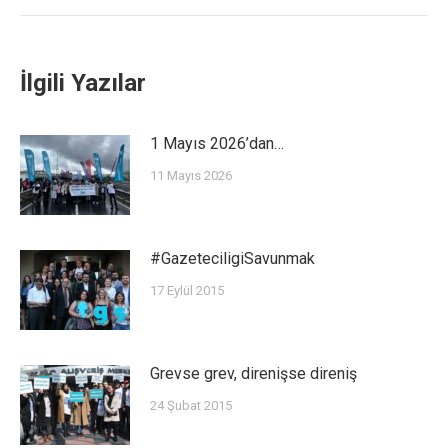
İlgili Yazılar
1 Mayıs 2026’dan…
11 Mayıs 2026
#GazeteciligiSavunmak
17 Eylül 2015
Grevse grev, direnişse direniş
24 Şubat 2015