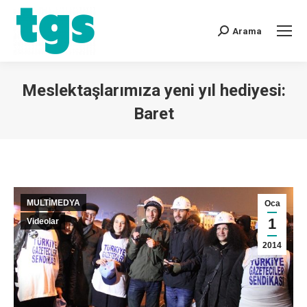
Arama
Meslektaşlarımıza yeni yıl hediyesi:
Baret
You are here:
MULTİMEDYA
Oca
1
Videolar
2014