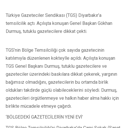
Türkiye Gazeteciler Sendikası (TGS) Diyarbakır’a
temsilcilik açtı. Açılışta konuşan Genel Başkan Gökhan
Durmuş, tutuklu gazetecilere dikkat çekti.
TGS’nin Bölge Temsilciliği çok sayıda gazetecinin
katılımıyla düzenlenen kokteylle açıldı. Açılışta konuşan
TGS Genel Başkanı Durmuş, tutuklu gazetecilere ve
gazeteciler üzerindeki baskılara dikkat çekerek, yargının
bağımsız olmadığını, gazetecilerin bu ortamda birlik
oldukları takdirde güçlü olabileceklerini söyledi. Durmuş,
gazetecileri örgütlenmeye ve halkın haber alma hakkı için
birlikte mücadele etmeye çağırdı.
‘BÖLGEDEKİ GAZETECİLERİN YENİ EVİ’
TGS Bölge Temsilciliği’ni Diyarbakır’da Cami Sokak (Sanat