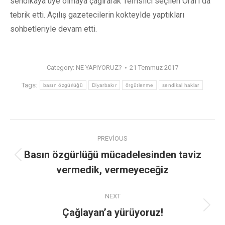
sendikaya üye olmaya çağırarak Temsilci seçilen Oral’ı da
tebrik etti. Açılış gazetecilerin kokteylde yaptıkları
sohbetleriyle devam etti.
Category:
NE YAPIYORUZ?
21 Temmuz 2017
Tags:
basın özgürlüğü
Diyarbakır
örgütlenme
sendikal haklar
PREVIOUS
Basın özgürlüğü mücadelesinden taviz
vermedik, vermeyeceğiz
NEXT
Çağlayan’a yürüyoruz!