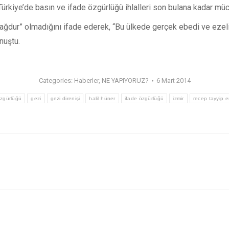
r. Türkiye’de basın ve ifade özgürlüğü ihlalleri son bulana kadar 
mağdur” olmadığını ifade ederek, “Bu ülkede gerçek ebedi ve ezeli 
nuştu.
Categories:
Haberler
,
NE YAPIYORUZ?
6 Mart 2014
zgürlüğü
gezi
gezi direnişi
halil hüner
ifade özgürlüğü
izmir
recep tayyip 