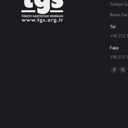
Türkiye G
Basın Sar
Tel
+90 212 
Faks
+90 212 
Find us o