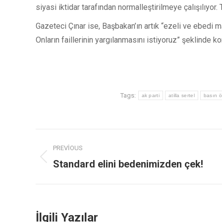
siyasi iktidar tarafından normalleştirilmeye çalışılıyo
Gazeteci Çınar ise, Başbakan’ın artık “ezeli ve ebedi 
Onların faillerinin yargılanmasını istiyoruz” şeklinde ko
Tags:
ak parti
atilla sertel
basın ö
PREVIOUS
Standard elini bedenimizden çek!
İlgili Yazılar