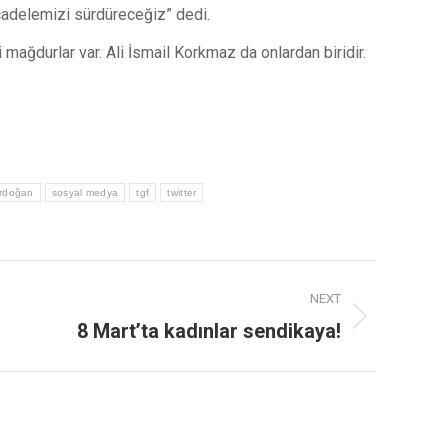
mücadelemizi sürdüreceğiz” dedi.
mağdurlar var. Ali İsmail Korkmaz da onlardan biridir.
erdoğan
sosyal medya
tgf
twitter
NEXT
8 Mart’ta kadınlar sendikaya!