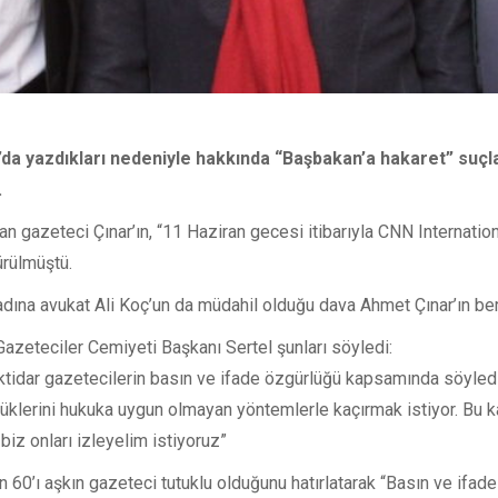
r’da yazdıkları nedeniyle hakkında “Başbakan’a hakaret” suç
.
azeteci Çınar’ın, “11 Haziran gecesi itibarıyla CNN International d
ürülmüştü.
adına avukat Ali Koç’un da müdahil olduğu dava Ahmet Çınar’ın ber
zeteciler Cemiyeti Başkanı Sertel şunları söyledi:
iktidar gazetecilerin basın ve ifade özgürlüğü kapsamında söyledi
zlüklerini hukuka uygun olmayan yöntemlerle kaçırmak istiyor. Bu k
biz onları izleyelim istiyoruz”
 60’ı aşkın gazeteci tutuklu olduğunu hatırlatarak “Basın ve ifa