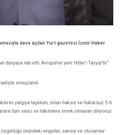
lamasıyla dava açılan Yurt gazetesi İzmir Haber
ünyaya ilan etti: Avrupa’nın yeni Hitler’i Tayyip’tir”
aatiyle sonuçlandı.
klerini yargıya taşırken, onları haksız ve hukuksuz 5-6
ararın tüm savcı ve hâkimlere örnek olmasını diliyoruz.
de özgürlüğü önündeki engeller, sansür ve otosansür