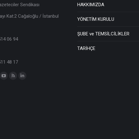
azeteciler Sendikası
HAKKIMIZDA
ayı Kat:2 Cağaloğlu / İstanbul
YÖNETİM KURULU
ŞUBE ve TEMSİLCİLİKLER
514 06 94
TARİHÇE
511 48 17
n: