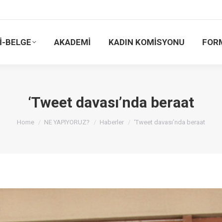
İ-BELGE
AKADEMİ
KADIN KOMİSYONU
FOR
‘Tweet davası’nda beraat
You are here:
Home
NE YAPIYORUZ?
Haberler
‘Tweet davası’nda beraat