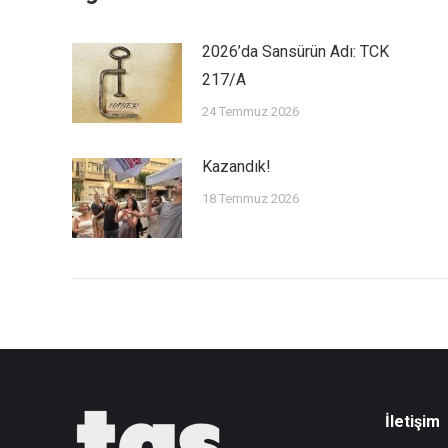
2026’da Sansürün Adı: TCK
217/A
24 Temmuz 2026
Kazandık!
18 Temmuz 2026
İletişim