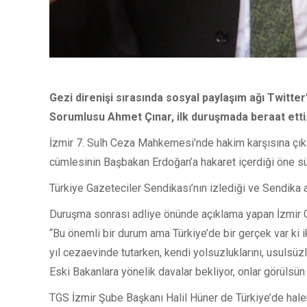
Gezi direnişi sırasında sosyal paylaşım ağı Twitte
Sorumlusu Ahmet Çınar, ilk duruşmada beraat etti
İzmir 7. Sulh Ceza Mahkemesi’nde hakim karşısına çıkan g
cümlesinin Başbakan Erdoğan’a hakaret içerdiği öne s
Türkiye Gazeteciler Sendikası’nın izlediği ve Sendika 
Duruşma sonrası adliye önünde açıklama yapan İzmir Ga
“Bu önemli bir durum ama Türkiye’de bir gerçek var ki 
yıl cezaevinde tutarken, kendi yolsuzluklarını, usulsü
Eski Bakanlara yönelik davalar bekliyor, onlar görülsün 
TGS İzmir Şube Başkanı Halil Hüner de Türkiye’de halen