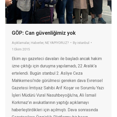
GÖP: Can güvenliğimiz yok
Açıklamalar
,
Haberler
,
NE YAPIYORUZ?
By
istanbul
1 Ekim 2015
Ekim ayı gazeteci davaları ile başladı ancak hakim
izne çıktığı için duruşma yapılamadı, 22 Aralık’a
ertelendi. Bugün stanbul 2. Asliye Ceza
Mahkemesi’nde görülmesi gereken dava Evrensel
Gazetesi İmtiyaz Sahibi Arif Koşar ve Sorumlu Yazı
İşleri Müdürü Vural Nasuhbeyoğlu’na, Ali İsmail
Korkmaz’ın avukatlarının yaptığı açıklamayı
haberleştirdikleri için açılmıştı. Dava sonrasında