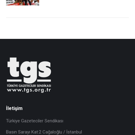
İletişim
Türkiye Gazeteciler Sendikası
Basın Sarayı Kat:2 Cağaloğlu / İstanbul