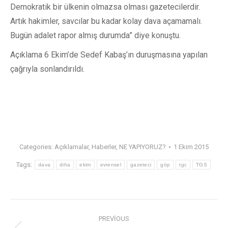
Demokratik bir ülkenin olmazsa olması gazetecilerdir.
Artık hakimler, savcılar bu kadar kolay dava açamamalı.
Bugün adalet rapor almış durumda” diye konuştu.
Açıklama 6 Ekim’de Sedef Kabaş’ın duruşmasına yapılan
çağrıyla sonlandırıldı.
Categories:
Açıklamalar
,
Haberler
,
NE YAPIYORUZ?
1 Ekim 2015
Tags:
dava
diha
ekim
evrensel
gazeteci
göp
tgc
TGS
PREVIOUS