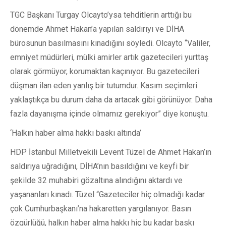
TGC Başkanı Turgay Olcayto’ysa tehditlerin arttığı bu
dönemde Ahmet Hakan’a yapılan saldırıyı ve DİHA
bürosunun basılmasını kınadığını söyledi. Olcayto “Valiler,
emniyet müdürleri, mülki amirler artık gazetecileri yurttaş
olarak görmüyor, korumaktan kaçınıyor. Bu gazetecileri
düşman ilan eden yanlış bir tutumdur. Kasım seçimleri
yaklaştıkça bu durum daha da artacak gibi görünüyor. Daha
fazla dayanışma içinde olmamız gerekiyor” diye konuştu.
‘Halkın haber alma hakkı baskı altında’
HDP İstanbul Milletvekili Levent Tüzel de Ahmet Hakan’ın
saldırıya uğradığını, DİHA’nın basıldığını ve keyfi bir
şekilde 32 muhabiri gözaltına alındığını aktardı ve
yaşananları kınadı. Tüzel “Gazeteciler hiç olmadığı kadar
çok Cumhurbaşkanı’na hakaretten yargılanıyor. Basın
özgürlüğü, halkın haber alma hakkı hiç bu kadar baskı