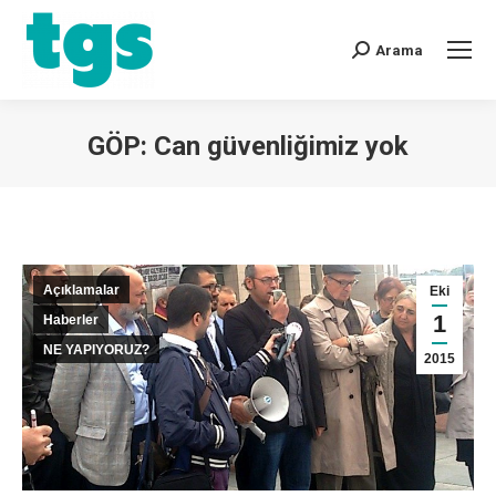
Arama
GÖP: Can güvenliğimiz yok
You are here:
Açıklamalar
Eki
1
Haberler
NE YAPIYORUZ?
2015