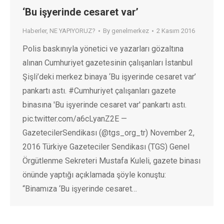
‘Bu işyerinde cesaret var’
Haberler
,
NE YAPIYORUZ?
By
genelmerkez
2 Kasım 2016
Polis baskınıyla yönetici ve yazarları gözaltına
alınan Cumhuriyet gazetesinin çalışanları İstanbul
Şişli’deki merkez binaya ‘Bu işyerinde cesaret var’
pankartı astı. #Cumhuriyet çalışanları gazete
binasına 'Bu işyerinde cesaret var' pankartı astı.
pic.twitter.com/a6cLyanZ2E —
GazetecilerSendikası (@tgs_org_tr) November 2,
2016 Türkiye Gazeteciler Sendikası (TGS) Genel
Örgütlenme Sekreteri Mustafa Kuleli, gazete binası
önünde yaptığı açıklamada şöyle konuştu:
“Binamıza ‘Bu işyerinde cesaret…