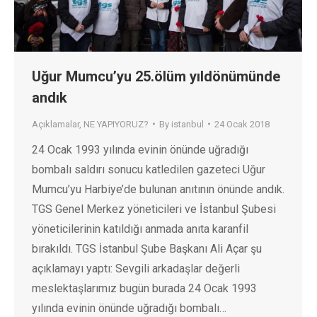
Uğur Mumcu’yu 25.ölüm yıldönümünde
andık
Açıklamalar
,
NE YAPIYORUZ?
By
istanbul
24 Ocak 2018
24 Ocak 1993 yılında evinin önünde uğradığı
bombalı saldırı sonucu katledilen gazeteci Uğur
Mumcu’yu Harbiye’de bulunan anıtının önünde andık.
TGS Genel Merkez yöneticileri ve İstanbul Şubesi
yöneticilerinin katıldığı anmada anıta karanfil
bırakıldı. TGS İstanbul Şube Başkanı Ali Açar şu
açıklamayı yaptı: Sevgili arkadaşlar değerli
meslektaşlarımız bugün burada 24 Ocak 1993
yılında evinin önünde uğradığı bombalı…