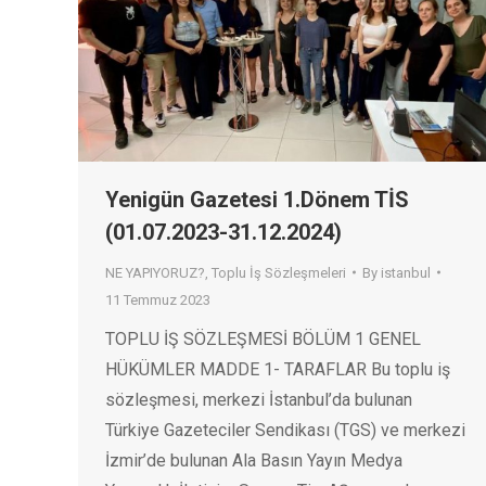
Yenigün Gazetesi 1.Dönem TİS
(01.07.2023-31.12.2024)
NE YAPIYORUZ?
,
Toplu İş Sözleşmeleri
By
istanbul
11 Temmuz 2023
TOPLU İŞ SÖZLEŞMESİ BÖLÜM 1 GENEL
HÜKÜMLER MADDE 1- TARAFLAR Bu toplu iş
sözleşmesi, merkezi İstanbul’da bulunan
Türkiye Gazeteciler Sendikası (TGS) ve merkezi
İzmir’de bulunan Ala Basın Yayın Medya