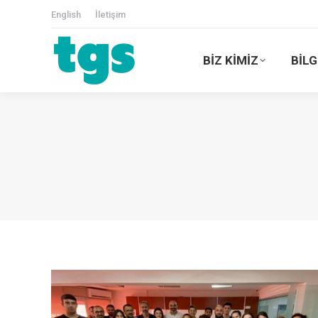
English
İletişim
BİZ KİMİZ
BİLG