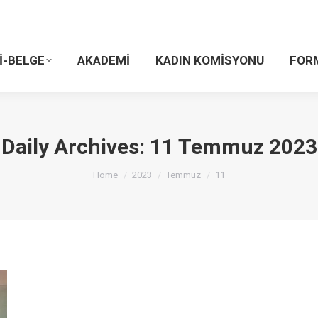
İ-BELGE
AKADEMİ
KADIN KOMİSYONU
FOR
Daily Archives:
11 Temmuz 2023
You are here:
Home
2023
Temmuz
11