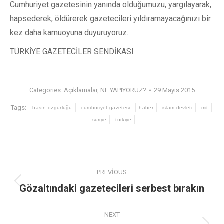
Cumhuriyet gazetesinin yanında olduğumuzu, yargılayarak,
hapsederek, öldürerek gazetecileri yıldıramayacağınızı bir
kez daha kamuoyuna duyuruyoruz.
TÜRKİYE GAZETECİLER SENDİKASI
Categories:
Açıklamalar
,
NE YAPIYORUZ?
29 Mayıs 2015
Tags:
basın özgürlüğü
cumhuriyet gazetesi
haber
islam devleti
mit
suriye
türkiye
PREVIOUS
Gözaltındaki gazetecileri serbest bırakın
NEXT