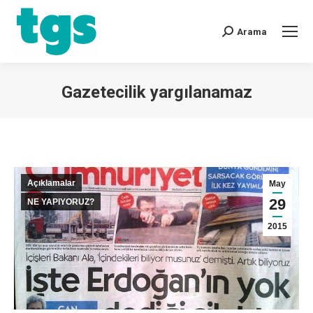
Arama
Gazetecilik yargılanamaz
You are here:
Açıklamalar
May
29
NE YAPIYORUZ?
2015