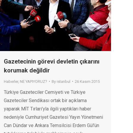
Gazetecinin görevi devletin çıkarını
korumak değildir
Haberler
,
NE YAPIYORUZ?
By
istanbul
26 Kasım 2015
Türkiye Gazeteciler Cemiyeti ve Türkiye
Gazeteciler Sendikası ortak bir açıklama
yaparak MİT Tırları’yla ilgili yaptıkları haber
nedeniyle Cumhuriyet Gazetesi Yayın Yönetmeni
Can Dündar ve Ankara Temsilcisi Erdem Gül’ün