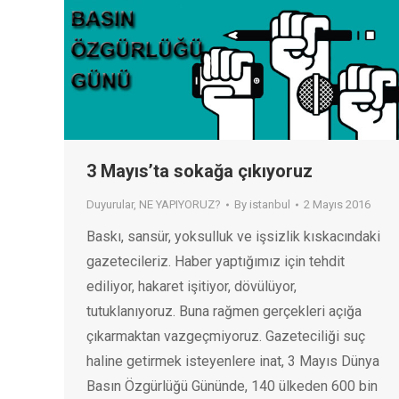
3 Mayıs’ta sokağa çıkıyoruz
Duyurular
,
NE YAPIYORUZ?
By
istanbul
2 Mayıs 2016
Baskı, sansür, yoksulluk ve işsizlik kıskacındaki
gazetecileriz. Haber yaptığımız için tehdit
ediliyor, hakaret işitiyor, dövülüyor,
tutuklanıyoruz. Buna rağmen gerçekleri açığa
çıkarmaktan vazgeçmiyoruz. Gazeteciliği suç
haline getirmek isteyenlere inat, 3 Mayıs Dünya
Basın Özgürlüğü Gününde, 140 ülkeden 600 bin