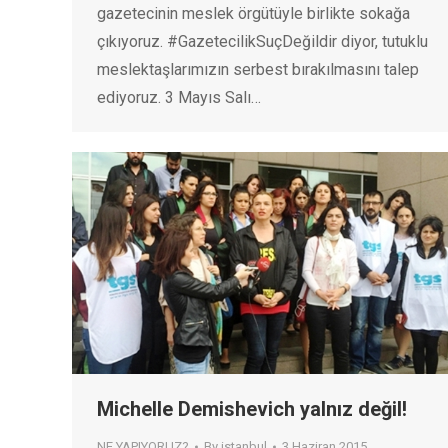
gazetecinin meslek örgütüyle birlikte sokağa
çıkıyoruz. #GazetecilikSuçDeğildir diyor, tutuklu
meslektaşlarımızın serbest bırakılmasını talep
ediyoruz. 3 Mayıs Salı…
Michelle Demishevich yalnız değil!
NE YAPIYORUZ?
By
istanbul
3 Haziran 2015