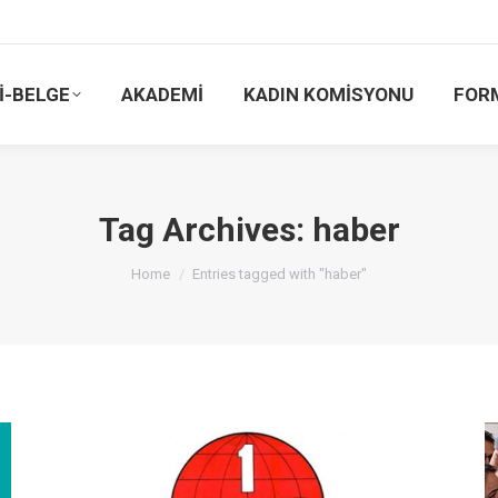
İ-BELGE
AKADEMİ
KADIN KOMİSYONU
FOR
Tag Archives:
haber
You are here:
Home
Entries tagged with "haber"