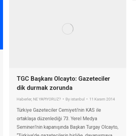
TGC Başkanı Olcayto: Gazeteciler
dik durmak zorunda
Haberler
,
NE YAPIYORUZ?
By
istanbul
11 Kasım 2014
Türkiye Gazeteciler Cemiyeti’nin KAS ile
ortaklaşa düzenlediği 73. Yerel Medya
Semineri’nin kapanışında Başkan Turgay Olcayto,
“Türkiye’de gazetecilerin birliğe, dayanışmaya