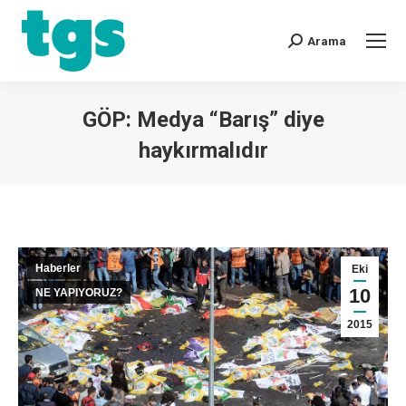
Arama
GÖP: Medya “Barış” diye
haykırmalıdır
You are here:
Haberler
Eki
10
NE YAPIYORUZ?
2015