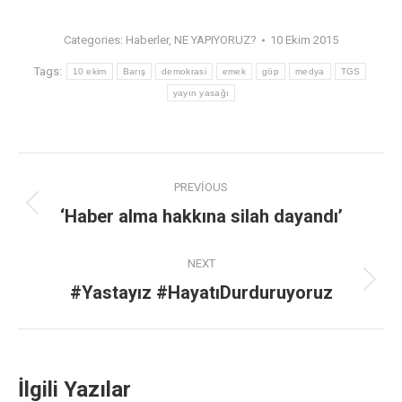
Categories:
Haberler
,
NE YAPIYORUZ?
10 Ekim 2015
Tags:
10 ekim
Barış
demokrasi
emek
göp
medya
TGS
yayın yasağı
PREVIOUS
‘Haber alma hakkına silah dayandı’
NEXT
#Yastayız #HayatıDurduruyoruz
İlgili Yazılar