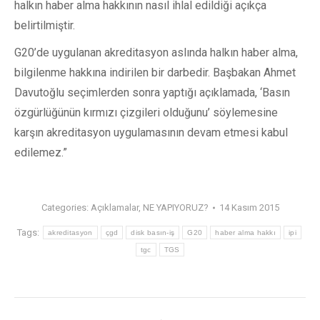
halkın haber alma hakkının nasıl ihlal edildiği açıkça
belirtilmiştir.
G20’de uygulanan akreditasyon aslında halkın haber alma,
bilgilenme hakkına indirilen bir darbedir. Başbakan Ahmet
Davutoğlu seçimlerden sonra yaptığı açıklamada, ‘Basın
özgürlüğünün kırmızı çizgileri olduğunu’ söylemesine
karşın akreditasyon uygulamasının devam etmesi kabul
edilemez.”
Categories:
Açıklamalar
,
NE YAPIYORUZ?
14 Kasım 2015
Tags:
akreditasyon
çgd
disk basın-iş
G20
haber alma hakkı
ipi
tgc
TGS