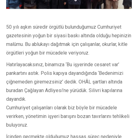
50 yılı aşkın süredir örgütlü bulunduğumuz Cumhuriyet
gazetesinin yoğun bir siyasi baskı altında olduğu hepinizin
malûmu. Bu ablukayı dağıtmak için çalışanlar, okurlar, kitle
örgütleri yoğun bir mücadele veriyoruz.
Hatırlayacaksınız, binamıza ‘Bu işyerinde cesaret var’
pankartını astık. Polis kapıya dayandığında ‘Bedenimizi
çiğnemeden giremezsiniz’ dedik. OHÂL şartları altında
buradan Çağlayan Adliyesi’ne yürüdük. Silivri kapılarına
dayandık.
Cumhuriyet çalışanları olarak biz böyle bir mücadele
verirken, yönetimin işyeri barışını bozan tavırlarını tehlikeli
buluyoruz.
İçinden geçmekte olduğumuz hassas süreç nedeniyle