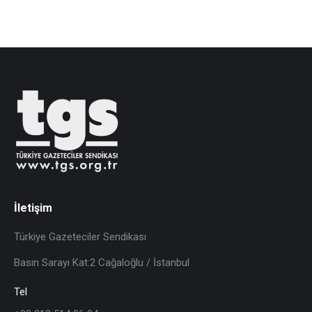
İletişim
Türkiye Gazeteciler Sendikası
Basın Sarayı Kat:2 Cağaloğlu / İstanbul
Tel