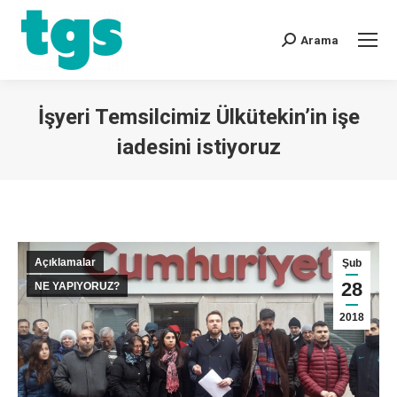
Arama
İşyeri Temsilcimiz Ülkütekin’in işe
iadesini istiyoruz
You are here:
Açıklamalar
Şub
28
NE YAPIYORUZ?
2018