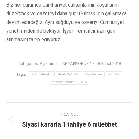
Biz her durumda Cumhuriyet çalışanlarının koşullarını
düzeltmek ve gazeteyi daha güçlü kılmak için çalışmaya
devam edeceğiz. Aynı sağduyu ve özveriyi Cumhuriyet
yönetiminden de bekliyor, İşyeri Temsilcimizin geri
alınmasını talep ediyoruz.
Categories:
Açıklamalar
,
NE YAPIYORUZ?
28 Şubat 2018
Tags:
deniz ülkütekin
denizülkütekin
örgütlenme
sendika
sendikal haklar
TGS
PREVIOUS
Siyasi kararla 1 tahliye 6 müebbet