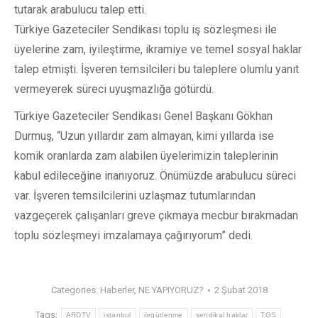
tutarak arabulucu talep etti.
Türkiye Gazeteciler Sendikası toplu iş sözleşmesi ile
üyelerine zam, iyileştirme, ikramiye ve temel sosyal haklar
talep etmişti. İşveren temsilcileri bu taleplere olumlu yanıt
vermeyerek süreci uyuşmazlığa götürdü.
Türkiye Gazeteciler Sendikası Genel Başkanı Gökhan
Durmuş, “Uzun yıllardır zam almayan, kimi yıllarda ise
komik oranlarda zam alabilen üyelerimizin taleplerinin
kabul edileceğine inanıyoruz. Önümüzde arabulucu süreci
var. İşveren temsilcilerini uzlaşmaz tutumlarından
vazgeçerek çalışanları greve çıkmaya mecbur bırakmadan
toplu sözleşmeyi imzalamaya çağırıyorum” dedi.
Categories:
Haberler
,
NE YAPIYORUZ?
2 Şubat 2018
Tags:
ARDTV
istanbul
örgütlenme
sendikal haklar
TGS