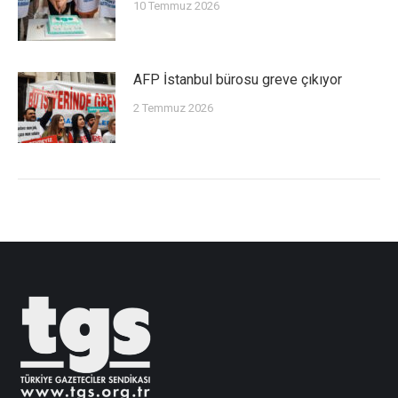
10 Temmuz 2026
AFP İstanbul bürosu greve çıkıyor
2 Temmuz 2026