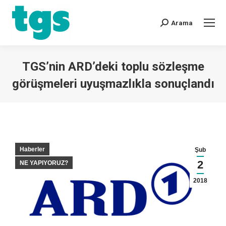
Arama
TGS’nin ARD’deki toplu sözleşme
görüşmeleri uyuşmazlıkla sonuçlandı
You are here:
Haberler
Şub
2
NE YAPIYORUZ?
2018