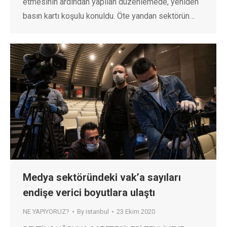
etmesinin ardından yapılan düzenlemede, yeniden
basın kartı koşulu konuldu. Öte yandan sektörün…
Medya sektöründeki vak’a sayıları
endişe verici boyutlara ulaştı
NE YAPIYORUZ?
By
istanbul
23 Ekim 2020