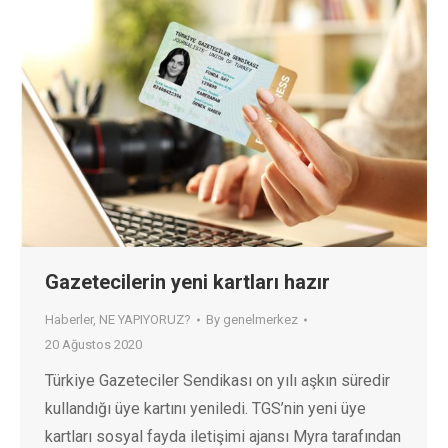
Gazetecilerin yeni kartları hazır
Haberler
,
NE YAPIYORUZ?
By
genelmerkez
20 Ağustos 2020
Türkiye Gazeteciler Sendikası on yılı aşkın süredir
kullandığı üye kartını yeniledi. TGS’nin yeni üye
kartları sosyal fayda iletişimi ajansı Myra tarafından