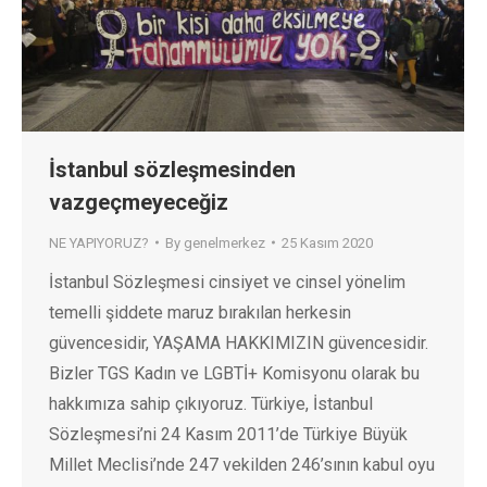
İstanbul sözleşmesinden
vazgeçmeyeceğiz
NE YAPIYORUZ?
By
genelmerkez
25 Kasım 2020
İstanbul Sözleşmesi cinsiyet ve cinsel yönelim
temelli şiddete maruz bırakılan herkesin
güvencesidir, YAŞAMA HAKKIMIZIN güvencesidir.
Bizler TGS Kadın ve LGBTİ+ Komisyonu olarak bu
hakkımıza sahip çıkıyoruz. Türkiye, İstanbul
Sözleşmesi’ni 24 Kasım 2011’de Türkiye Büyük
Millet Meclisi’nde 247 vekilden 246’sının kabul oyu