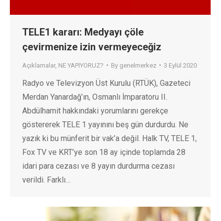
TELE1 kararı: Medyayı çöle
çevirmenize izin vermeyeceğiz
Açıklamalar
,
NE YAPIYORUZ?
By
genelmerkez
3 Eylül 2020
Radyo ve Televizyon Üst Kurulu (RTÜK), Gazeteci
Merdan Yanardağ’ın, Osmanlı İmparatoru II.
Abdülhamit hakkındaki yorumlarını gerekçe
göstererek TELE 1 yayınını beş gün durdurdu. Ne
yazık ki bu münferit bir vak’a değil. Halk TV, TELE 1,
Fox TV ve KRT’ye son 18 ay içinde toplamda 28
idari para cezası ve 8 yayın durdurma cezası
verildi. Farklı…