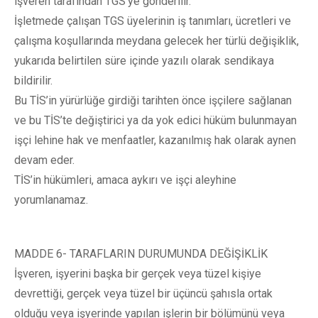
işveren tarafından TGS’ye gönderilir.
İşletmede çalışan TGS üyelerinin iş tanımları, ücretleri ve
çalışma koşullarında meydana gelecek her türlü değişiklik,
yukarıda belirtilen süre içinde yazılı olarak sendikaya
bildirilir.
Bu TİS’in yürürlüğe girdiği tarihten önce işçilere sağlanan
ve bu TİS’te değiştirici ya da yok edici hüküm bulunmayan
işçi lehine hak ve menfaatler, kazanılmış hak olarak aynen
devam eder.
TİS’in hükümleri, amaca aykırı ve işçi aleyhine
yorumlanamaz.
MADDE 6- TARAFLARIN DURUMUNDA DEĞİŞİKLİK
İşveren, işyerini başka bir gerçek veya tüzel kişiye
devrettiği, gerçek veya tüzel bir üçüncü şahısla ortak
olduğu veya işyerinde yapılan işlerin bir bölümünü veya