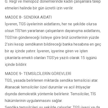
Ğ. Regl ve menopoz dönemlerinde kadın çalışanlara talep
etmeleri halinde bir gün ücretli izin verilir.
MADDE 8- SENDİKA AİDATI
İşveren, TGS üyelerinin aidatlarını, her ne şekilde olursa
olsun TİS’ten yararlanan çalışanların dayanışma aidatlarını,
TGS’nin göndereceği listeye göre brüt ücretlerinin yüzde
2’sini kesip sendikanın bildireceği banka hesabına en geç
bir ay içinde yatırır. İşveren, işyerine giren ve işten
çıkanlarla emekli olanları TGS’ye yazılı olarak 15 işgünü
içinde bildirir.
MADDE 9- TEMSİLCİLERİN GÖREVLERİ
TGS, yasada belirlenen miktarda sendika temsilcisi atar.
Atanacak temsilciler özel durumlar ve acil ihtiyaçlar
dışında demokratik yöntemle belirlenir. Temsilciler, TİS
hükümlerinin uygulanmasını sağlar.
Sendika temsilcileri şu şekilde çalışırlar: TGS üyesi ya da