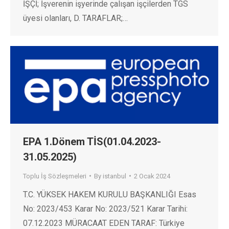
İŞÇİ; İşverenin işyerinde çalışan işçilerden TGS
üyesi olanları, D. TARAFLAR;…
EPA 1.Dönem TİS(01.04.2023-
31.05.2025)
Toplu İş Sözleşmeleri
By
istanbul
2 Ocak 2024
T.C. YÜKSEK HAKEM KURULU BAŞKANLIĞI Esas
No: 2023/453 Karar No: 2023/521 Karar Tarihi:
07.12.2023 MÜRACAAT EDEN TARAF: Türkiye