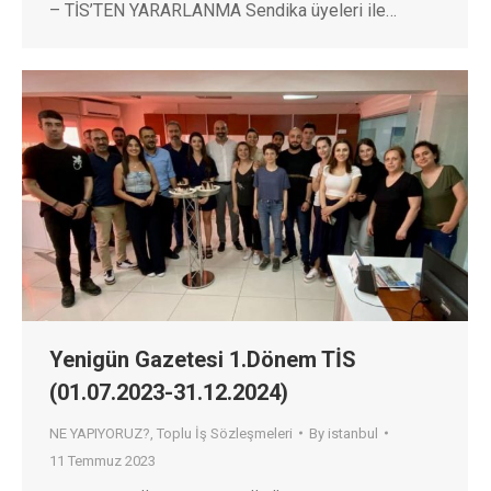
– TİS’TEN YARARLANMA Sendika üyeleri ile…
Yenigün Gazetesi 1.Dönem TİS
(01.07.2023-31.12.2024)
NE YAPIYORUZ?
,
Toplu İş Sözleşmeleri
By
istanbul
11 Temmuz 2023