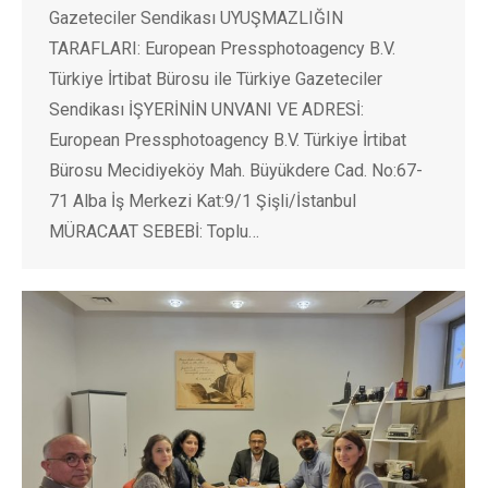
Gazeteciler Sendikası UYUŞMAZLIĞIN
TARAFLARI: European Pressphotoagency B.V.
Türkiye İrtibat Bürosu ile Türkiye Gazeteciler
Sendikası İŞYERİNİN UNVANI VE ADRESİ:
European Pressphotoagency B.V. Türkiye İrtibat
Bürosu Mecidiyeköy Mah. Büyükdere Cad. No:67-
71 Alba İş Merkezi Kat:9/1 Şişli/İstanbul
MÜRACAAT SEBEBİ: Toplu…