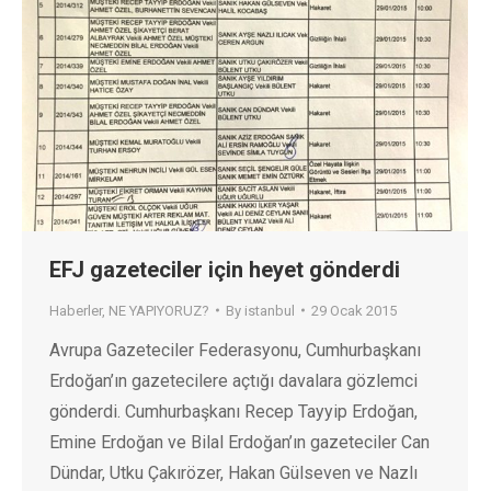
EFJ gazeteciler için heyet gönderdi
Haberler
,
NE YAPIYORUZ?
By
istanbul
29 Ocak 2015
Avrupa Gazeteciler Federasyonu, Cumhurbaşkanı
Erdoğan’ın gazetecilere açtığı davalara gözlemci
gönderdi. Cumhurbaşkanı Recep Tayyip Erdoğan,
Emine Erdoğan ve Bilal Erdoğan’ın gazeteciler Can
Dündar, Utku Çakırözer, Hakan Gülseven ve Nazlı