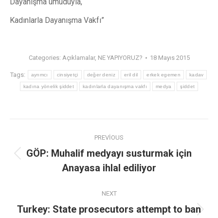
Dayanışma umuduyla,
Kadınlarla Dayanışma Vakfı”
Categories:
Açıklamalar
,
NE YAPIYORUZ?
18 Mayıs 2015
Tags:
ayrımcı
cinsiyetçi
değer deniz
eril dil
erkek egemen
kadav
kadına yönelik şiddet
kadınlarla dayanışma vakfı
medya
şiddet
PREVIOUS
GÖP: Muhalif medyayı susturmak için
Anayasa ihlal ediliyor
NEXT
Turkey: State prosecutors attempt to ban