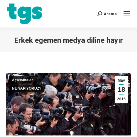
Arama
Erkek egemen medya diline hayır
You are here:
Açıklamalar
May
18
NE YAPIYORUZ?
2015