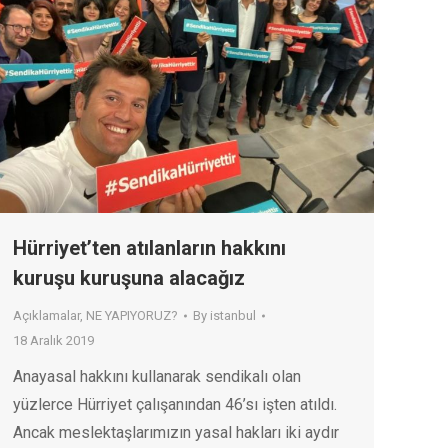
Hürriyet’ten atılanların hakkını
kuruşu kuruşuna alacağız
Açıklamalar
,
NE YAPIYORUZ?
By
istanbul
18 Aralık 2019
Anayasal hakkını kullanarak sendikalı olan
yüzlerce Hürriyet çalışanından 46’sı işten atıldı.
Ancak meslektaşlarımızın yasal hakları iki aydır