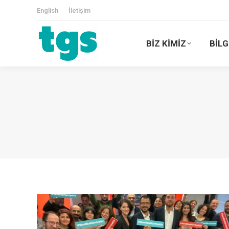
English
İletişim
BİZ KİMİZ
BİLG