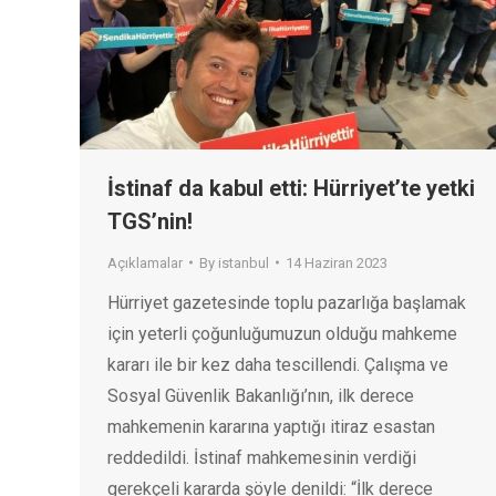
İstinaf da kabul etti: Hürriyet’te yetki
TGS’nin!
Açıklamalar
By
istanbul
14 Haziran 2023
Hürriyet gazetesinde toplu pazarlığa başlamak
için yeterli çoğunluğumuzun olduğu mahkeme
kararı ile bir kez daha tescillendi. Çalışma ve
Sosyal Güvenlik Bakanlığı’nın, ilk derece
mahkemenin kararına yaptığı itiraz esastan
reddedildi. İstinaf mahkemesinin verdiği
gerekçeli kararda şöyle denildi: “İlk derece