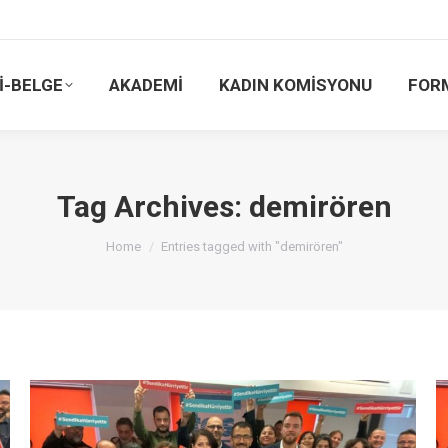
İ-BELGE
AKADEMİ
KADIN KOMİSYONU
FOR
Tag Archives:
demirören
You are here:
Home
Entries tagged with "demirören"