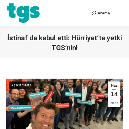
Arama
İstinaf da kabul etti: Hürriyet’te yetki
TGS’nin!
You are here:
Açıklamalar
Haz
14
2023