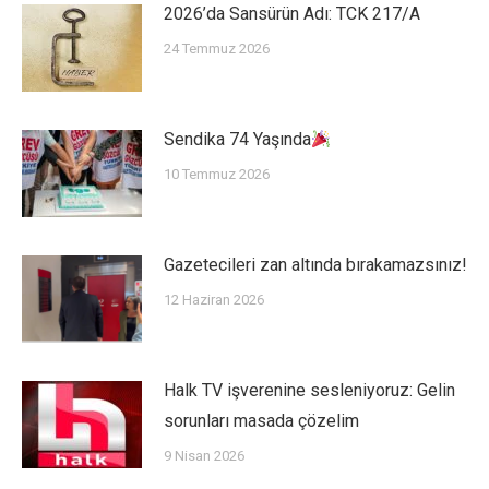
2026’da Sansürün Adı: TCK 217/A
24 Temmuz 2026
Sendika 74 Yaşında
10 Temmuz 2026
Gazetecileri zan altında bırakamazsınız!
12 Haziran 2026
Halk TV işverenine sesleniyoruz: Gelin
sorunları masada çözelim
9 Nisan 2026