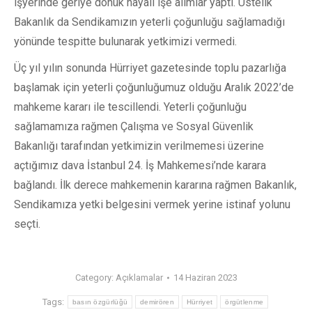
işyerinde geriye dönük hayali işe alımlar yaptı. Üstelik
Bakanlık da Sendikamızın yeterli çoğunluğu sağlamadığı
yönünde tespitte bulunarak yetkimizi vermedi.
Üç yıl yılın sonunda Hürriyet gazetesinde toplu pazarlığa
başlamak için yeterli çoğunluğumuz olduğu Aralık 2022’de
mahkeme kararı ile tescillendi. Yeterli çoğunluğu
sağlamamıza rağmen Çalışma ve Sosyal Güvenlik
Bakanlığı tarafından yetkimizin verilmemesi üzerine
açtığımız dava İstanbul 24. İş Mahkemesi’nde karara
bağlandı. İlk derece mahkemenin kararına rağmen Bakanlık,
Sendikamıza yetki belgesini vermek yerine istinaf yolunu
seçti.
Category:
Açıklamalar
14 Haziran 2023
Tags:
basın özgürlüğü
demirören
Hürriyet
örgütlenme