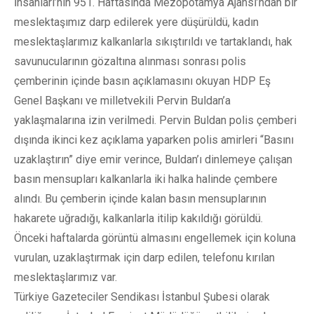
İnsanları’nın 951. Haftasında Mezopotamya Ajansı’ndan bir
meslektaşımız darp edilerek yere düşürüldü, kadın
meslektaşlarımız kalkanlarla sıkıştırıldı ve tartaklandı, hak
savunucularının gözaltına alınması sonrası polis
çemberinin içinde basın açıklamasını okuyan HDP Eş
Genel Başkanı ve milletvekili Pervin Buldan’a
yaklaşmalarına izin verilmedi. Pervin Buldan polis çemberi
dışında ikinci kez açıklama yaparken polis amirleri “Basını
uzaklaştırın” diye emir verince, Buldan’ı dinlemeye çalışan
basın mensupları kalkanlarla iki halka halinde çembere
alındı. Bu çemberin içinde kalan basın mensuplarının
hakarete uğradığı, kalkanlarla itilip kakıldığı görüldü.
Önceki haftalarda görüntü almasını engellemek için koluna
vurulan, uzaklaştırmak için darp edilen, telefonu kırılan
meslektaşlarımız var.
Türkiye Gazeteciler Sendikası İstanbul Şubesi olarak