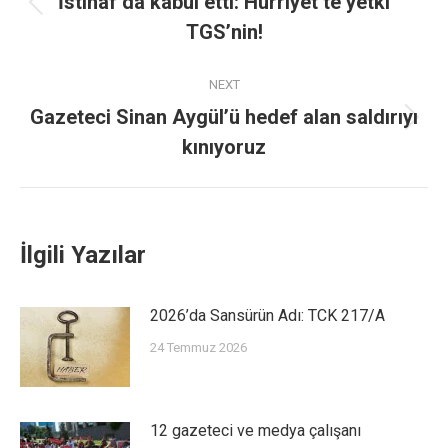
İstinaf da kabul etti: Hürriyet’te yetki
TGS’nin!
NEXT
Gazeteci Sinan Aygül’ü hedef alan saldırıyı
kınıyoruz
İlgili Yazılar
2026’da Sansürün Adı: TCK 217/A
24 Temmuz 2026
12 gazeteci ve medya çalışanı