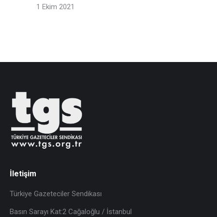
1 Ekim 2021
İletişim
Türkiye Gazeteciler Sendikası
Basın Sarayı Kat:2 Cağaloğlu / İstanbul