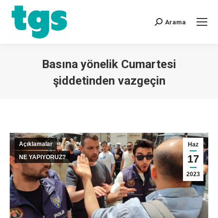
Arama
Basına yönelik Cumartesi
şiddetinden vazgeçin
You are here:
Açıklamalar
Haz
17
NE YAPIYORUZ?
2023