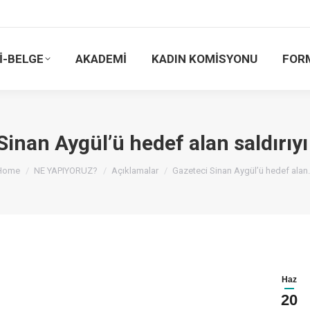
İ-BELGE
AKADEMİ
KADIN KOMİSYONU
FOR
Sinan Aygül’ü hedef alan saldırıyı
You are here:
Home
NE YAPIYORUZ?
Açıklamalar
Gazeteci Sinan Aygül’ü hedef alan
Haz
20