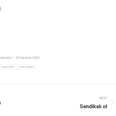
)
klamalar
20 Haziran 2023
n özgürlüğü
polis şiddeti
NEXT
n
Sendikalı ol