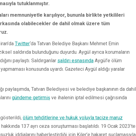
masıyla tutuklanmıştır.
ları memnuniyetle karşılıyor, bununla birlikte yetkilileri
arkasında olabilecekler de dahil olmak üzere tüm
ruz.
ziran’da
Twitter
‘da Tatvan Belediye Başkanı Mehmet Emin
ziksel saldırıda bulunduğunu duyurdu. Aygül ayrıca korumaların
ıdığını paylaştı. Saldırganlar
saldırı esnasında
Aygül’e ölüm
 yapmaması konusunda uyardı. Gazeteci Aygül aldığı yaralar
ığı paylaşımda, Tatvan Belediyesi ve belediye başkanının da dahil
larını
gündeme getirmiş
ve ihalenin iptal edilmesi çağrısında
 gösterildi,
ölüm tehditlerine ve hukuk yoluyla tacize maruz
rak hakkında 137 ayrı ceza soruşturması başlatıldı. 19 Ocak 2023’te
lsuzluk iddialarını haberleştirdiği için Kiler’e hakaret suçlamasıyla