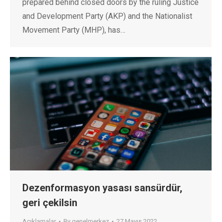
prepared behind closed doors by the ruling Justice
and Development Party (AKP) and the Nationalist
Movement Party (MHP), has…
Dezenformasyon yasası sansürdür,
geri çekilsin
Açıklamalar
By
genelmerkez
27 Mayıs 2022