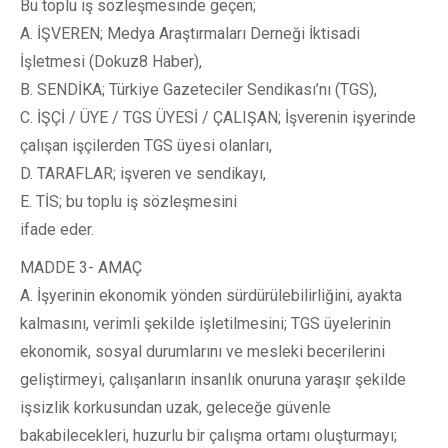
Bu toplu iş sözleşmesinde geçen;
A. İŞVEREN; Medya Araştırmaları Derneği İktisadi
İşletmesi (Dokuz8 Haber),
B. SENDİKA; Türkiye Gazeteciler Sendikası’nı (TGS),
C. İŞÇİ / ÜYE / TGS ÜYESİ / ÇALIŞAN; İşverenin işyerinde
çalışan işçilerden TGS üyesi olanları,
D. TARAFLAR; işveren ve sendikayı,
E. TİS; bu toplu iş sözleşmesini
ifade eder.
MADDE 3- AMAÇ
A. İşyerinin ekonomik yönden sürdürülebilirliğini, ayakta
kalmasını, verimli şekilde işletilmesini; TGS üyelerinin
ekonomik, sosyal durumlarını ve mesleki becerilerini
geliştirmeyi, çalışanların insanlık onuruna yaraşır şekilde
işsizlik korkusundan uzak, geleceğe güvenle
bakabilecekleri, huzurlu bir çalışma ortamı oluşturmayı;