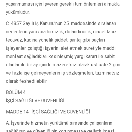
yaşanmaması için İşveren gerekli tüm önlemleri almakla
yükümlüdür.
C. 4857 Sayılı İş Kanunu’nun 25. maddesinde sıralanan
nedenlerin yanı sıra hırsızlık, dolandırıcılık, cinsel taciz,
tecavüz, kadına yönelik şiddet, şantaj gibi suçları
işleyenler, çalıştığı işyerini alet etmek suretiyle maddi
menfaat sağladıkları kesinleşmiş yargı kararı ile sabit
olanlar ile bir ay içinde mazeretsiz olarak üst üste 2 gün
ve fazla işe gelmeyenlerin iş sözleşmeleri, tazminatsız
olarak feshedilebilir.
BÖLÜM 4
İŞÇİ SAĞLIĞI VE GÜVENLİĞİ
MADDE 14- İŞÇİ SAĞLIĞI VE GÜVENLİĞİ
A. İşyerinde hizmetin yürütümü sırasında çalışanların
sağlığının ve güvenliğinin korunması ve geliştirilmesi,