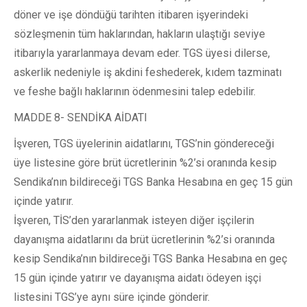
döner ve işe döndüğü tarihten itibaren işyerindeki
sözleşmenin tüm haklarından, hakların ulaştığı seviye
itibarıyla yararlanmaya devam eder. TGS üyesi dilerse,
askerlik nedeniyle iş akdini feshederek, kıdem tazminatı
ve feshe bağlı haklarının ödenmesini talep edebilir.
MADDE 8- SENDİKA AİDATI
İşveren, TGS üyelerinin aidatlarını, TGS’nin göndereceği
üye listesine göre brüt ücretlerinin %2’si oranında kesip
Sendika’nın bildireceği TGS Banka Hesabına en geç 15 gün
içinde yatırır.
İşveren, TİS’den yararlanmak isteyen diğer işçilerin
dayanışma aidatlarını da brüt ücretlerinin %2’si oranında
kesip Sendika’nın bildireceği TGS Banka Hesabına en geç
15 gün içinde yatırır ve dayanışma aidatı ödeyen işçi
listesini TGS’ye aynı süre içinde gönderir.