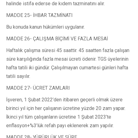
halinde istifa ederse de kıdem tazminatını alır.
MADDE 25- İHBAR TAZMİNATI
Bu konuda kanun hükümleri uygulanır.
MADDE 26- ÇALIŞMA BİÇİMİ VE FAZLA MESAİ
Haftalık çalışma süresi 45 saattir. 45 saatten fazla çalışan
süre karşılığında fazla mesai ücreti ödenir. TGS üyelerinin
hafta tatili iki gündür. Çalışılmayan cumartesi günleri hafta
tatili sayılır.
MADDE 27- ÜCRET ZAMLARI
İşveren, 1 Şubat 2022’den itibaren geçerli olmak üzere
birinci yıl için her çalışanın ücretine yüzde 20 zam yapar.
İkinci yıl tüm çalışanların ücretine 1 Şubat 2023’te
enflasyon+%3’lük refah payı eklenerek zam yapılır.
MADDE 28- YÜRÜRLÜK VE SÜRE