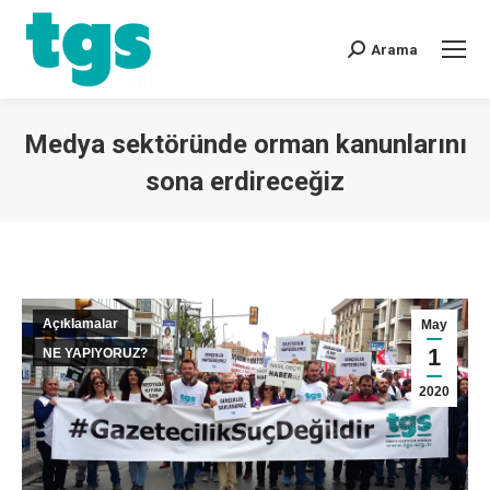
Arama
Medya sektöründe orman kanunlarını
sona erdireceğiz
You are here:
Açıklamalar
May
1
NE YAPIYORUZ?
2020