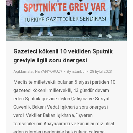
Gazeteci kökenli 10 vekilden Sputnik
greviyle ilgili soru önergesi
Açıklamalar
,
NE YAPIYORUZ?
By
istanbul
28 Eylül 2023
Meclis’te milletvekili bulunan 5 siyasi partiden 10
gazeteci kökenli milletvekili, 43 gündür devam
eden Sputnik grevine ilişkin Çalışma ve Sosyal
Güvenlik Bakanı Vedat Işıkhan’a soru önergesi
verdi. Vekiller Bakan Işıkhan’a, “İşveren
temsilcilerinin Anayasamızı ve kanunlarımızı ihlal
eden işlemleri nedeniyle bu kişilerin çalışma