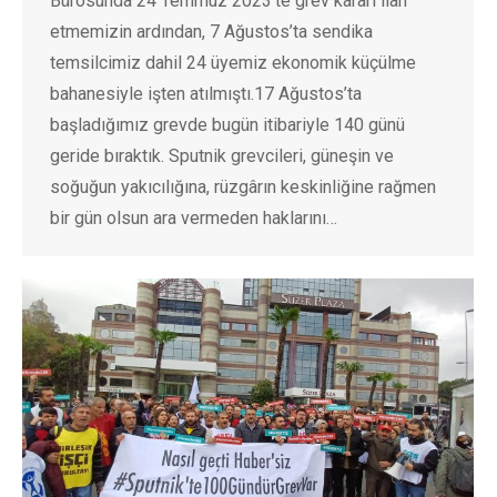
Bürosunda 24 Temmuz 2023’te grev kararı ilan
etmemizin ardından, 7 Ağustos’ta sendika
temsilcimiz dahil 24 üyemiz ekonomik küçülme
bahanesiyle işten atılmıştı.17 Ağustos’ta
başladığımız grevde bugün itibariyle 140 günü
geride bıraktık. Sputnik grevcileri, güneşin ve
soğuğun yakıcılığına, rüzgârın keskinliğine rağmen
bir gün olsun ara vermeden haklarını…