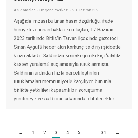
Açıklamalar
By
genelmerkez
20 Haziran 2023
Aşağıda imzası bulunan basın özgürlüğü, ifade
hürriyeti ve insan hakları kuruluşları, 17 Haziran
2023 tarihinde Bitlis’in Tatvan ilçesinde gazeteci
Sinan Aygül’ü hedef alan korkunç saldırıyı şiddetle
kınamaktadır. Saldırıdan sonraki gün iki kişi ‘silahla
kasten yaralama’ suçlamasıyla tutuklanmıştır.
Saldırının ardından hızla gerçekleştirilen
tutuklamaları memnuniyetle karşılıyor, bununla
birlikte yetkilileri kapsamlı bir soruşturma
yürütmeye ve saldırının arkasında olabilecekler…
←
1
2
3
4
5
…
31
→