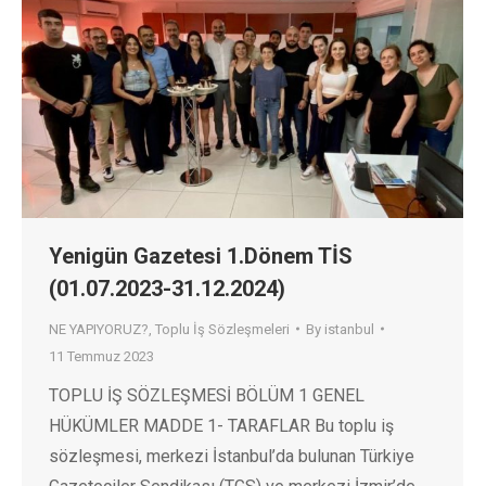
Yenigün Gazetesi 1.Dönem TİS
(01.07.2023-31.12.2024)
NE YAPIYORUZ?
,
Toplu İş Sözleşmeleri
By
istanbul
11 Temmuz 2023
TOPLU İŞ SÖZLEŞMESİ BÖLÜM 1 GENEL
HÜKÜMLER MADDE 1- TARAFLAR Bu toplu iş
sözleşmesi, merkezi İstanbul’da bulunan Türkiye