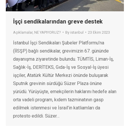
İşçi sendikalarından greve destek
Açıklamalar
,
NE YAPIYORUZ?
By
istanbul
23 Ekim 2023
İstanbul İşçi Sendikaları Şubeler Platformu’na
(İİSŞP) bağlı sendikalar, grevimizin 67. gününde
dayanışma ziyaretinde bulundu. TÜMTİS, Liman-İş,
Sağlık-İş, DERİTEKS, Gıda-İş ve Sosyal-İş üyesi
işçiler, Atatürk Kültür Merkezi önünde buluşarak
Sputnik grevinin sürdüğü Süzer Plaza önüne
yürüdü. Yürüyüşte, emekçilerin haklarını hedefe alan
orta vadeli program, kıdem tazminatının gasp
edilmek istenmesi ve İsrail’in katliamları da
protesto edildi. Süzer…