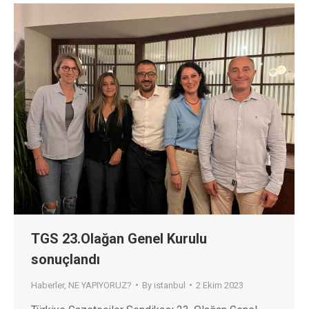
TGS 23.Olağan Genel Kurulu
sonuçlandı
Haberler
,
NE YAPIYORUZ?
By
istanbul
2 Ekim 2023