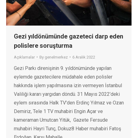
Gezi yıldönümünde gazeteci darp eden
polislere soruşturma
Açıklamalar
By
genelmerkez
6 Aralık 2022
Gezi Parkı direnişinin 9. yıldönümünde yapılan
eylemde gazetecilere müdahale eden polisler
hakkında işlem yapılmasına izin vermeyen İstanbul
Valiliği kararı yargıdan döndü. 31 Mayıs 2022’deki
eylem sırasında Halk TV’den Erdinç Yılmaz ve Ozan
Demiriz, Tele 1 TV muhabiri Engin Açar ve
kameraman Umutcan Yitük, Gazete Fersude
muhabiri Hayri Tunç, Dokuz8 Haber muhabiri Fatoş
Erdoğan, Karşı Mahalle…