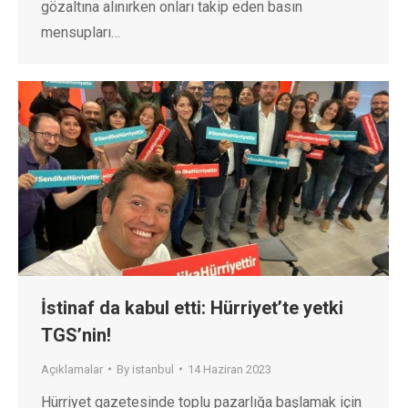
gözaltına alınırken onları takip eden basın
mensupları…
İstinaf da kabul etti: Hürriyet’te yetki
TGS’nin!
Açıklamalar
By
istanbul
14 Haziran 2023
Hürriyet gazetesinde toplu pazarlığa başlamak için