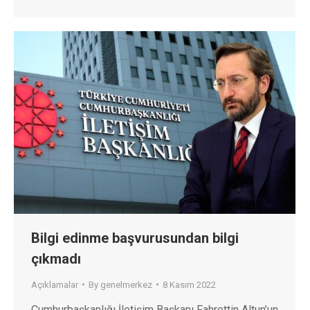
Bilgi edinme başvurusundan bilgi
çıkmadı
Açıklamalar
By
genelmerkez
8 Kasım 2022
Cumhurbaşkanlığı İletişim Başkanı Fahrettin Altun’un