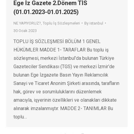
Ege İz Gazete 2.Dönem TİS
(01.01.2023-01.01.2025)
NE YAPIYORUZ?
,
Toplu İş Sözleşmeleri
By
istanbul
30 Ocak 2023
TOPLU İŞ SÖZLEŞMESİ BÖLÜM 1 GENEL
HÜKÜMLER MADDE 1- TARAFLAR Bu toplu iş
sözleşmesi, merkezi İstanbul’da bulunan Türkiye
Gazeteciler Sendikası (TGS) ve merkezi İzmir’de
bulunan Ege İzgazete Basın Yayın Reklamcılık
Sanayi ve Ticaret Anonim Şirketi arasında, tarafların
hak, görev ve sorumluluklarını düzenlemek
amacıyla, işyerinin özellikleri ve olanakları dikkate
alınarak imzalanmıştır. MADDE 2- TANIMLAR Bu
toplu…