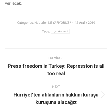
verilecek.
Categories:
Haberler
,
NE YAPIYORUZ?
12 Aralık 2019
Tags:
tgs akademi
PREVIOUS
Press freedom in Turkey: Repression is all
too real
NEXT
Hürriyet’ten atılanların hakkını kuruşu
kuruşuna alacağız