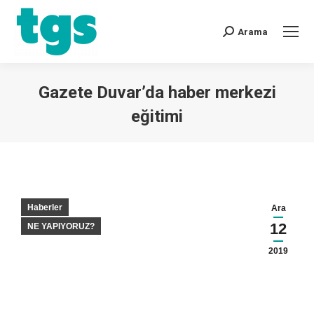
Arama
Gazete Duvar’da haber merkezi
eğitimi
You are here:
Haberler
Ara
12
NE YAPIYORUZ?
2019