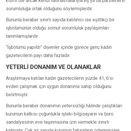
kısmı ise ancak kendi hatırlatmalarıyla eş ya da partnerlerin
sorumluluğa ortak olduğunu söylemişlerdir.
Bununla beraber sınırlı sayıda katılımcı ise eşitlikçi bir
işbölümünün olduğu somut sorumluluk paylaşımları
tanımlamışlardır.
“İşbölümü yapıldı” diyenler içinde görece genç kadın
gazetecilerin payı daha fazladır.
YETERLİ DONANIM VE OLANAKLAR
Araştırmaya katılan kadın gazetecilerin yüzde 41, 6’sı
evden çalışmak için uygun donanıma sahip olduğunu
belirtmiştir.
Bununla beraber donanımın yetersizliği hâlinde çalıştıkları
kurumun katkısı çoğunlukla işteki bilgisayarın ve büro
sandalyesinin eve taşınmasına izin vermekle sınırlı
kalmıştır. Çok az sayıda kurumun faturaların ödenmesine