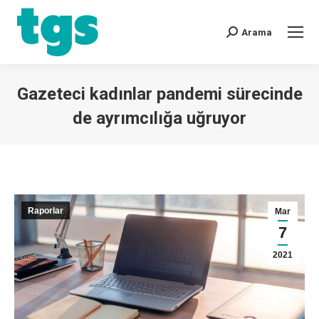
Arama
Gazeteci kadınlar pandemi sürecinde
de ayrımcılığa uğruyor
You are here:
Raporlar
Mar
7
2021