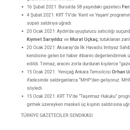
16 Şubat 2021: Bursa’da 58 yaşındaki gazeteci
Fer
4 Şubat 2021: KRT TV’de ‘Kent ve Yaşam’ programın
sopalı saldırıya uğradı.
20 Ocak 2021: Aydın’da uyuşturucu satıcılığı suçund
Kıymet Sarıyıldız
ve
Murat Uçkaç
, tutuklanan zanl
20 Ocak 2021: Aksaray’da İlk Havadis İmtiyaz Sahi
kendisine gelen bir haber ihbarını değerlendirmek üz
edildi. Tınmaz, aracını zorla durduran kişilerce “gaz
15 Ocak 2021: Yeniçağ Ankara Temsilcisi
Orhan U
ifadesinde saldırganlarca “MHP’den geliyoruz. MHP’
söyledi.
15 Ocak 2021: KRT TV’de “Taşınmaz Hukuku” prog
girmek üzereyken maskeli üç kişinin saldırısına uğr
TÜRKİYE GAZETECİLER SENDİKASI