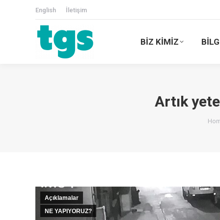
English
İletişim
BİZ KİMİZ
BİLG
Artık yete
You
Ho
Açıklamalar
NE YAPIYORUZ?