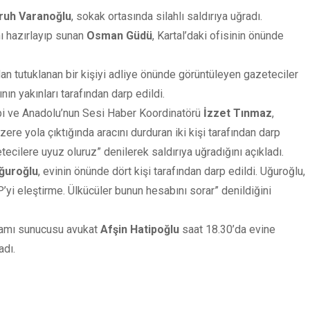
ruh Varanoğlu
, sokak ortasında silahlı saldırıya uğradı.
ı hazırlayıp sunan
Osman Güdü
, Kartal’daki ofisinin önünde
an tutuklanan bir kişiyi adliye önünde görüntüleyen gazeteciler
ının yakınları tarafından darp edildi.
bi ve Anadolu’nun Sesi Haber Koordinatörü
İzzet Tınmaz
,
ere yola çıktığında aracını durduran iki kişi tarafından darp
etecilere uyuz oluruz” denilerek saldırıya uğradığını açıkladı.
ğuroğlu
, evinin önünde dört kişi tarafından darp edildi. Uğuroğlu,
yi eleştirme. Ülkücüler bunun hesabını sorar” denildiğini
ramı sunucusu avukat
Afşin Hatipoğlu
saat 18.30’da evine
adı.