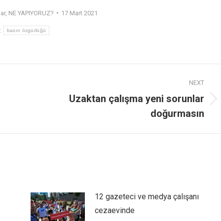
ar
,
NE YAPIYORUZ?
17 Mart 2021
:
basın özgürlüğü
NEXT
Uzaktan çalışma yeni sorunlar
doğurmasın
12 gazeteci ve medya çalışanı
cezaevinde