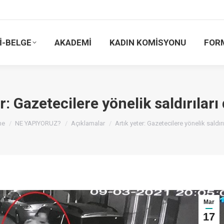
İ-BELGE
AKADEMİ
KADIN KOMİSYONU
FOR
r: Gazetecilere yönelik saldırılar
 are here:
me
NE YAPIYORUZ?
Açıklamalar
Artık yeter: Gazetecilere yönelik saldırı
Mar
17