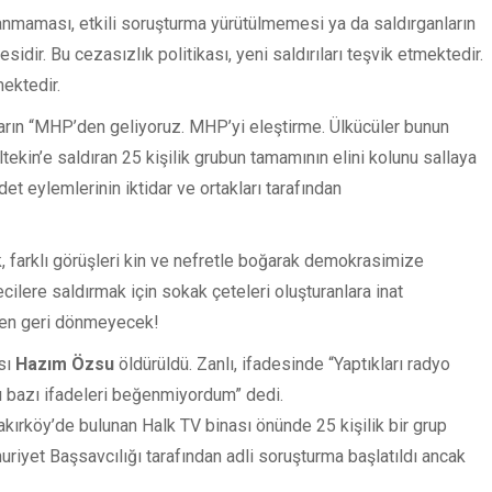
nanmaması, etkili soruşturma yürütülmemesi ya da saldırganların
idir. Bu cezasızlık politikası, yeni saldırıları teşvik etmektedir.
mektedir.
arın “MHP’den geliyoruz. MHP’yi eleştirme. Ülkücüler bunun
ekin’e saldıran 25 kişilik grubun tamamının elini kolunu sallaya
et eylemlerinin iktidar ve ortakları tarafından
ak, farklı görüşleri kin ve nefretle boğarak demokrasimize
lere saldırmak için sokak çeteleri oluşturanlara inat
den geri dönmeyecek!
sı
Hazım Özsu
öldürüldü. Zanlı, ifadesinde “Yaptıkları radyo
rı bazı ifadeleri beğenmiyordum” dedi.
Bakırköy’de bulunan Halk TV binası önünde 25 kişilik bir grup
mhuriyet Başsavcılığı tarafından adli soruşturma başlatıldı ancak