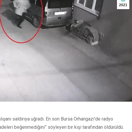
2021
ışanı saldırıya uğradı. En son Bursa Orhangazi’de radyo
deleri beğenmediğini” söyleyen bir kişi tarafından öldürüldü.