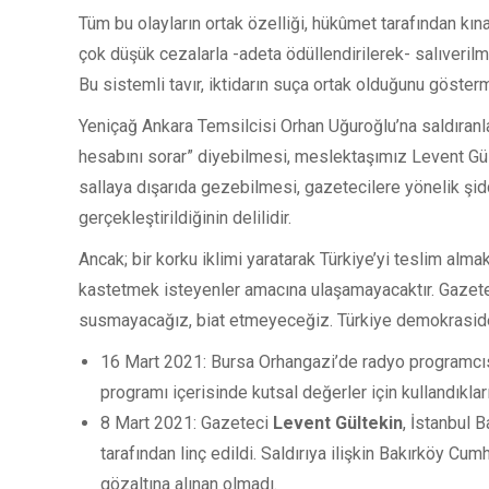
Tüm bu olayların ortak özelliği, hükûmet tarafından kı
çok düşük cezalarla -adeta ödüllendirilerek- salıverilmes
Bu sistemli tavır, iktidarın suça ortak olduğunu göster
Yeniçağ Ankara Temsilcisi Orhan Uğuroğlu’na saldıranl
hesabını sorar” diyebilmesi, meslektaşımız Levent Gült
sallaya dışarıda gezebilmesi, gazetecilere yönelik şidd
gerçekleştirildiğinin delilidir.
Ancak; bir korku iklimi yaratarak Türkiye’yi teslim alm
kastetmek isteyenler amacına ulaşamayacaktır. Gazeteci
susmayacağız, biat etmeyeceğiz. Türkiye demokrasi
16 Mart 2021: Bursa Orhangazi’de radyo programcı
programı içerisinde kutsal değerler için kullandıkla
8 Mart 2021: Gazeteci
Levent Gültekin
, İstanbul 
tarafından linç edildi. Saldırıya ilişkin Bakırköy Cu
gözaltına alınan olmadı.