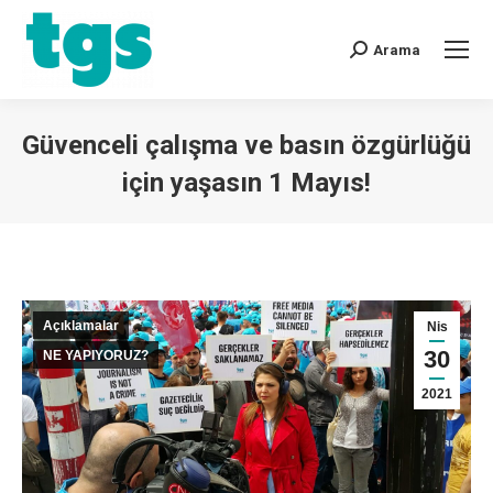
Arama
Güvenceli çalışma ve basın özgürlüğü
için yaşasın 1 Mayıs!
You are here:
Açıklamalar
Nis
30
NE YAPIYORUZ?
2021