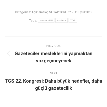
Categories:
Açıklamalar
,
NE YAPIYORUZ?
11 Eylül 2019
Tags:
kanunteklifi
matbaa
TGS
PREVIOUS
Gazeteciler mesleklerini yapmaktan
vazgeçmeyecek
NEXT
TGS 22. Kongresi: Daha büyük hedefler, daha
güçlü gazetecilik