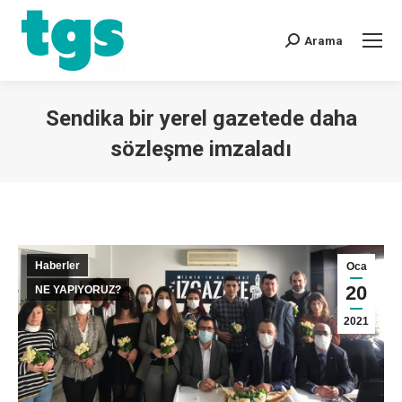
Arama
Sendika bir yerel gazetede daha
sözleşme imzaladı
You are here:
Haberler
Oca
20
NE YAPIYORUZ?
2021