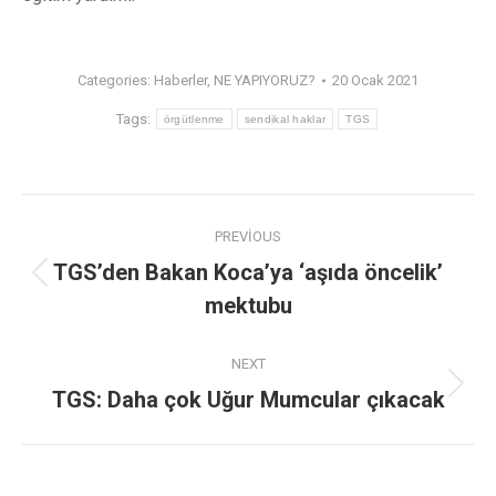
Categories:
Haberler
,
NE YAPIYORUZ?
20 Ocak 2021
Tags:
örgütlenme
sendikal haklar
TGS
PREVIOUS
TGS’den Bakan Koca’ya ‘aşıda öncelik’
mektubu
NEXT
TGS: Daha çok Uğur Mumcular çıkacak