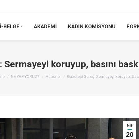
İ-BELGE
AKADEMİ
KADIN KOMİSYONU
FOR
 Sermayeyi koruyup, basını baskı 
u are here:
me
NE YAPIYORUZ?
Haberler
Gazeteci Güreş: Sermayeyi koruyup, bas
Nis
20