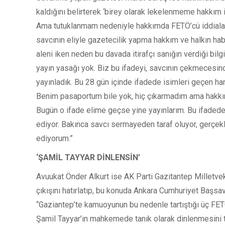
kaldığını belirterek ‘birey olarak lekelenmeme hakkım i
Ama tutuklanmam nedeniyle hakkımda FETÖ’cü iddialar
savcının eliyle gazetecilik yapma hakkım ve halkın habe
aleni iken neden bu davada itirafçı sanığın verdiği bilgi
yayın yasağı yok. Biz bu ifadeyi, savcının çekmecesi
yayınladık. Bu 28 gün içinde ifadede isimleri geçen han
Benim pasaportum bile yok, hiç çıkarmadım ama hakkımd
Bugün o ifade elime geçse yine yayınlarım. Bu ifadede
ediyor. Bakınca savcı sermayeden taraf oluyor, gerçekle
ediyorum.”
‘ŞAMİL TAYYAR DİNLENSİN’
Avuukat Önder Alkurt ise AK Parti Gazitantep Milletvek
çıkışını hatırlatıp, bu konuda Ankara Cumhuriyet Başsavc
“Gaziantep’te kamuoyunun bu nedenle tartıştığı üç FE
Şamil Tayyar’ın mahkemede tanık olarak dinlenmesini t