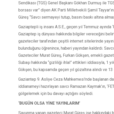
Sendikası (TGS) Genel Başkanı Gökhan Durmuş ile TGS
borsası var” diyen AK Parti Milletvekili Şamil Tayyar’
Güreş “Savcı sermayeyi tutup, basını baskı altına almaş
Gaziaptepli iş insanı A.S.E., geçen yıl Temmuz ayında
Gaziaptep iş dünyası hakkında bilgiler vereceğini belirte
gazeteciler tarafından çeşitli internet sitelerinde yayın
bulunduğunu öğrenince, haberi yayından kaldırdı. Sav
Gazeteciler Murat Güreş, Furkan Gökşen, emekli gazet
Subaşı hakkında “gizliliği ihlal” ettikleri iddiasıyla, 1 
Gökşen, bu kapsamda geçen yıl gözaltına alındı ve 13 g
Gaziantep 9. Asliye Ceza Mahkemesi’nde başlanan da
iddianameyi hazırlayan savcı Ramazan Kaymak’ın, ‘FETÖ’ 
gölgelemek için bu davayı açtığını söyledi.
‘BUGÜN OLSA YİNE YAYINLARIM’
Savunma yapan gazeteci Murat Güreş ise hakkındaki b