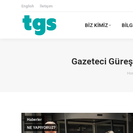
English
İletişim
BİZ KİMİZ
BİLG
Gazeteci Güreş:
Yo
Ho
Haberler
NE YAPIYORUZ?