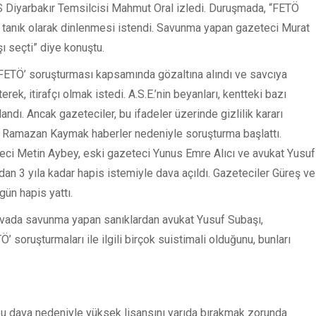
 Diyarbakır Temsilcisi Mahmut Oral izledi. Duruşmada, “FETÖ
ın tanık olarak dinlenmesi istendi. Savunma yapan gazeteci Murat
ı seçti” diye konuştu.
 ‘FETÖ’ soruşturması kapsamında gözaltına alındı ve savcıya
rek, itirafçı olmak istedi. A.S.E.’nin beyanları, kentteki bazı
landı. Ancak gazeteciler, bu ifadeler üzerinde gizlilik kararı
cı Ramazan Kaymak haberler nedeniyle soruşturma başlattı.
eci Metin Aybey, eski gazeteci Yunus Emre Alıcı ve avukat Yusuf
yıldan 3 yıla kadar hapis istemiyle dava açıldı. Gazeteciler Güreş ve
ün hapis yattı.
vada savunma yapan sanıklardan avukat Yusuf Subaşı,
soruşturmaları ile ilgili birçok suistimali olduğunu, bunları
u dava nedeniyle yüksek lisansını yarıda bırakmak zorunda