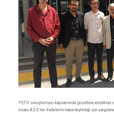
‘FETÖ’ soruşturması kapsamında gözaltına alındıktan sonr
insanı A.S.E.’nin ifadelerini haberleştirdiği için yargı