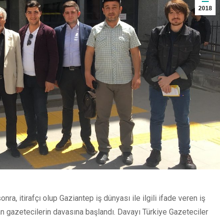
2018
a, itirafçı olup Gaziantep iş dünyası ile ilgili ifade veren iş
lanan gazetecilerin davasına başlandı. Davayı Türkiye Gazeteciler