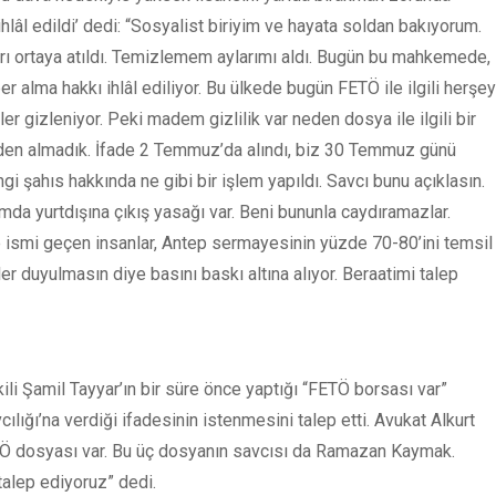
hlâl edildi’ dedi: “Sosyalist biriyim ve hayata soldan bakıyorum.
ı ortaya atıldı. Temizlemem aylarımı aldı. Bugün bu mahkemede,
r alma hakkı ihlâl ediliyor. Bu ülkede bugün FETÖ ile ilgili herşey
ler gizleniyor. Peki madem gizlilik var neden dosya ile ilgili bir
nden almadık. İfade 2 Temmuz’da alındı, biz 30 Temmuz günü
gi şahıs hakkında ne gibi bir işlem yapıldı. Savcı bunu açıklasın.
a yurtdışına çıkış yasağı var. Beni bununla caydıramazlar.
 ismi geçen insanlar, Antep sermayesinin yüzde 70-80’ini temsil
r duyulmasın diye basını baskı altına alıyor. Beraatimi talep
ili Şamil Tayyar’ın bir süre önce yaptığı “FETÖ borsası var”
ılığı’na verdiği ifadesinin istenmesini talep etti. Avukat Alkurt
TÖ dosyası var. Bu üç dosyanın savcısı da Ramazan Kaymak.
alep ediyoruz” dedi.