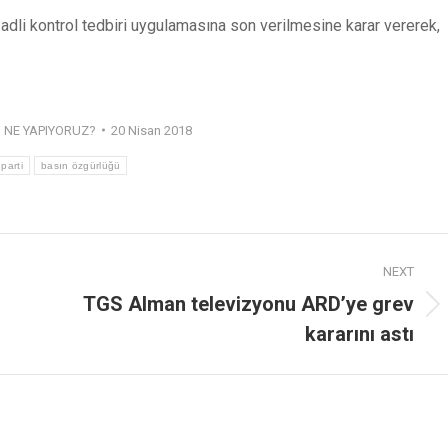
adli kontrol tedbiri uygulamasına son verilmesine karar vererek,
,
NE YAPIYORUZ?
20 Nisan 2018
 parti
basın özgürlüğü
NEXT
TGS Alman televizyonu ARD’ye grev
kararını astı