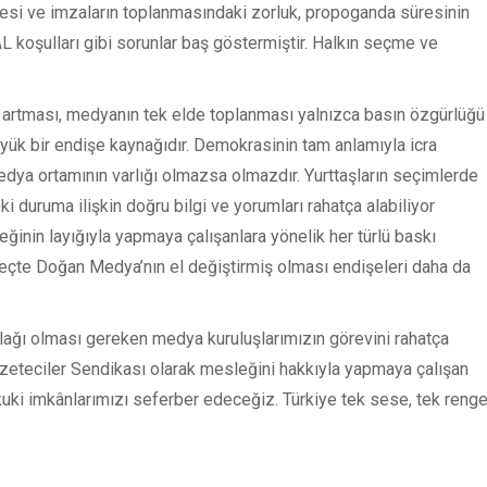
nmesi ve imzaların toplanmasındaki zorluk, propoganda süresinin
 koşulları gibi sorunlar baş göstermiştir. Halkın seçme ve
n artması, medyanın tek elde toplanması yalnızca basın özgürlüğü
ük bir endişe kaynağıdır. Demokrasinin tam anlamıyla icra
edya ortamının varlığı olmazsa olmazdır. Yurttaşların seçimlerde
i duruma ilişkin doğru bilgi ve yorumları rahatça alabiliyor
eğinin layığıyla yapmaya çalışanlara yönelik her türlü baskı
süreçte Doğan Medya’nın el değiştirmiş olması endişeleri daha da
ağı olması gereken medya kuruluşlarımızın görevini rahatça
zeteciler Sendikası olarak mesleğini hakkıyla yapmaya çalışan
kuki imkânlarımızı seferber edeceğiz. Türkiye tek sese, tek reng