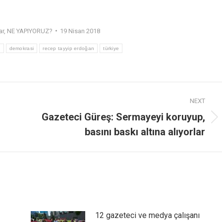
ar
,
NE YAPIYORUZ?
19 Nisan 2018
ü
demokrasi
recep tayyip erdoğan
türkiye
NEXT
Gazeteci Güreş: Sermayeyi koruyup,
basını baskı altına alıyorlar
12 gazeteci ve medya çalışanı