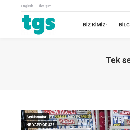
English
İletişim
BİZ KİMİZ
BİLG
Tek se
Açıklamalar
NE YAPIYORUZ?