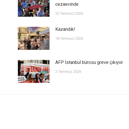
cezaevinde
22 Temmuz 2026
Kazandık!
18 Temmuz 2026
AFP İstanbul bürosu greve çıkıyor
2 Temmuz 2026