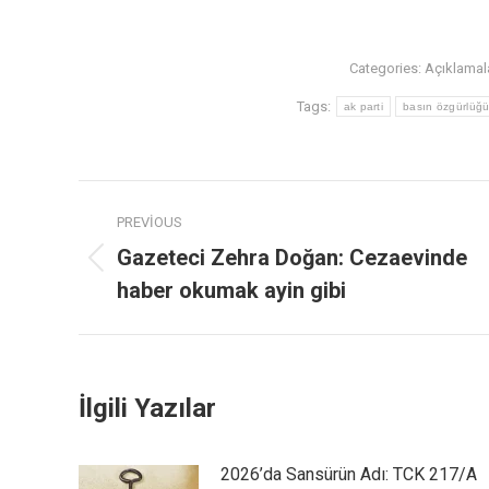
Categories:
Açıklamal
Tags:
ak parti
basın özgürlüğ
PREVIOUS
Gazeteci Zehra Doğan: Cezaevinde
haber okumak ayin gibi
İlgili Yazılar
2026’da Sansürün Adı: TCK 217/A