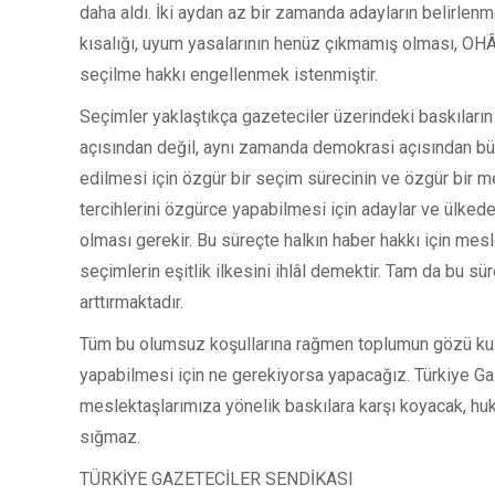
daha aldı. İki aydan az bir zamanda adayların belirle
kısalığı, uyum yasalarının henüz çıkmamış olması, OHÂL
seçilme hakkı engellenmek istenmiştir.
Seçimler yaklaştıkça gazeteciler üzerindeki baskıları
açısından değil, aynı zamanda demokrasi açısından büy
edilmesi için özgür bir seçim sürecinin ve özgür bir m
tercihlerini özgürce yapabilmesi için adaylar ve ülkedek
olması gerekir. Bu süreçte halkın haber hakkı için mesl
seçimlerin eşitlik ilkesini ihlâl demektir. Tam da bu 
arttırmaktadır.
Tüm bu olumsuz koşullarına rağmen toplumun gözü kul
yapabilmesi için ne gerekiyorsa yapacağız. Türkiye Ga
meslektaşlarımıza yönelik baskılara karşı koyacak, hu
sığmaz.
TÜRKİYE GAZETECİLER SENDİKASI