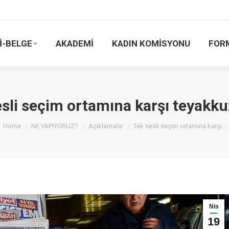
İ-BELGE
AKADEMİ
KADIN KOMİSYONU
FOR
sli seçim ortamına karşı teyakku
You are here:
Home
NE YAPIYORUZ?
Açıklamalar
Tek sesli seçim ortamına karşı…
Nis
19