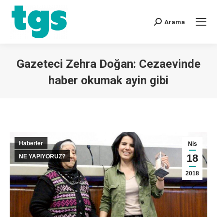
Arama
Gazeteci Zehra Doğan: Cezaevinde
haber okumak ayin gibi
You are here:
Haberler
Nis
18
NE YAPIYORUZ?
2018